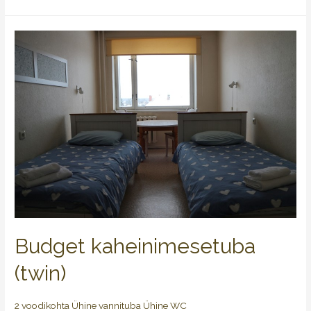
Budget kaheinimesetuba
(twin)
2 voodikohta Ühine vannituba Ühine WC