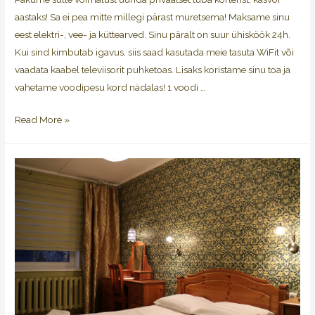
aastaks! Sa ei pea mitte millegi pärast muretsema! Maksame sinu
eest elektri-, vee- ja küttearved. Sinu päralt on suur ühisköök 24h.
Kui sind kimbutab igavus, siis saad kasutada meie tasuta WiFit või
vaadata kaabel televiisorit puhketoas. Lisaks koristame sinu toa ja
vahetame voodipesu kord nädalas! 1 voodi …
Read More »