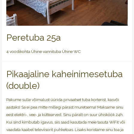
Peretuba 25a
4 voodikohta Ühine vannituba Ühine WC
Pikaajaline kaheinimesetuba
(double)
Pakume sulle võimalust üürida privaatset tuba korterist, kasvõi
aastaks! Sa ei pea mitte millegi pärast muretsema! Maksame sinu
eest elektri-, vee- ja küttearved. Sinu päralt on suur ühisköök 24h.
Kui sind kimbutab igavus, siis saad kasutada meie tasuta WiFit või
vaadata kaabel televiisorit puhketoas. Lisaks koristame sinu toa ja