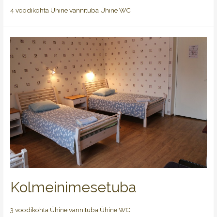
4 voodikohta Ühine vannituba Ühine WC
Kolmeinimesetuba
3 voodikohta Ühine vannituba Ühine WC