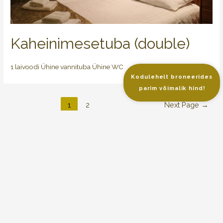
Kaheinimesetuba (double)
1 laivoodi Ühine vannituba Ühine WC
Kodulehelt broneerides
parim võimalik hind!
1
2
Next Page
→