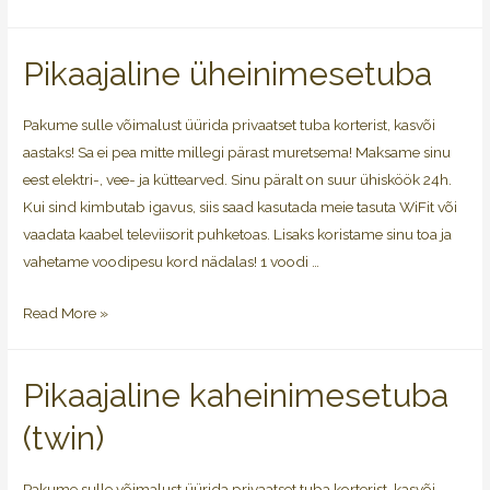
Pikaajaline üheinimesetuba
Pakume sulle võimalust üürida privaatset tuba korterist, kasvõi
aastaks! Sa ei pea mitte millegi pärast muretsema! Maksame sinu
eest elektri-, vee- ja küttearved. Sinu päralt on suur ühisköök 24h.
Kui sind kimbutab igavus, siis saad kasutada meie tasuta WiFit või
vaadata kaabel televiisorit puhketoas. Lisaks koristame sinu toa ja
vahetame voodipesu kord nädalas! 1 voodi …
Read More »
Pikaajaline kaheinimesetuba
(twin)
Pakume sulle võimalust üürida privaatset tuba korterist, kasvõi