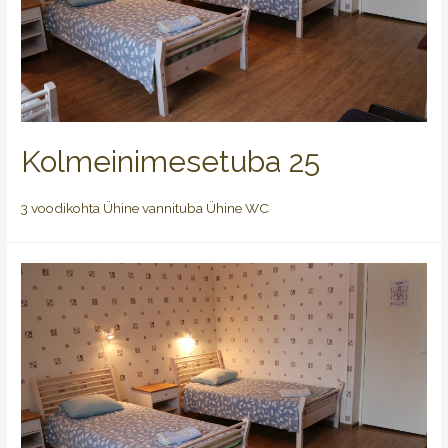
Kolmeinimesetuba 25
3 voodikohta Ühine vannituba Ühine WC