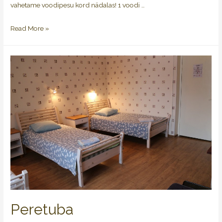
vahetame voodipesu kord nädalas! 1 voodi …
Read More »
Peretuba