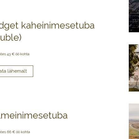
dget kaheinimesetuba
ouble)
ates 43 € öö kohta
lmeinimesetuba
ates 66 € öö kohta