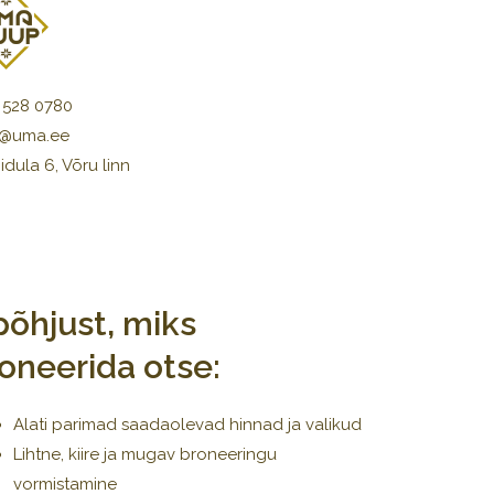
 528 0780
@uma.ee
idula 6, Võru linn
põhjust, miks
oneerida otse:
Alati parimad saadaolevad hinnad ja valikud
Lihtne, kiire ja mugav broneeringu
vormistamine