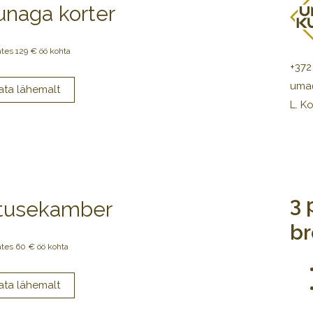
unaga korter
ates 129 € öö kohta
+372
uma
L. Ko
3 
tusekamber
br
ates 60 € öö kohta