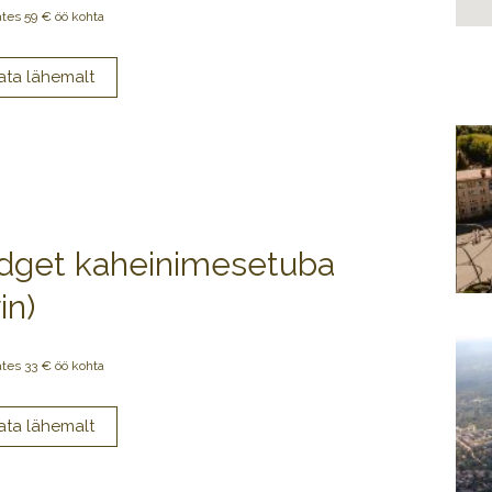
ates 59 € öö kohta
dget kaheinimesetuba
in)
ates 33 € öö kohta