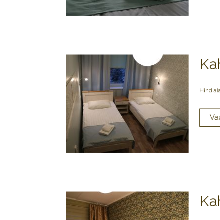
Ka
Hind al
Ka