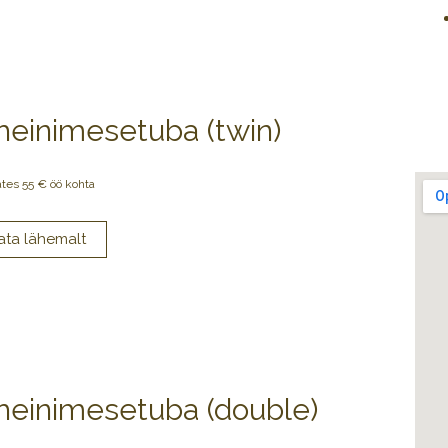
heinimesetuba (twin)
ates 55 € öö kohta
heinimesetuba (double)