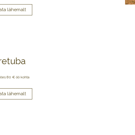
retuba
ates 80 € öö kohta