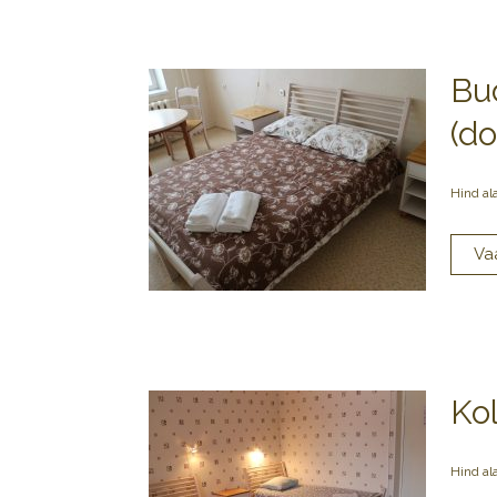
Bu
(d
Hind al
Ko
Hind al