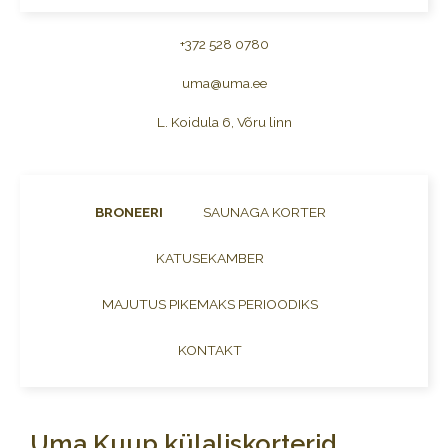
+372 528 0780
uma@uma.ee
L. Koidula 6, Võru linn
BRONEERI
SAUNAGA KORTER
KATUSEKAMBER
MAJUTUS PIKEMAKS PERIOODIKS
KONTAKT
Uma Kuup külaliskorterid