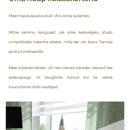
Meie majutusasutus asub Võru linna südames.
Mõne sammu kauguselt, üle uhke keskväljaku, jõuab
romantilisele Katariina alleele, mille tee viib kauni Tamula
järve promenaadile.
Meie külaliskorterites, või neis olevais tubades, leiavad hea
peatuspaiga, nii kaugtööle tulnud kui ka väikse
kuurortlinna idülli nautlejad.