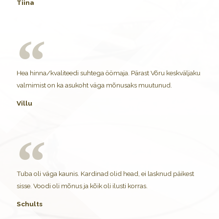
Tiina
Hea hinna/kvaliteedi suhtega öömaja. Pärast Võru keskväljaku
valmimist on ka asukoht väga mõnusaks muutunud.
Villu
Tuba oli väga kaunis. Kardinad olid head, ei lasknud päikest
sisse. Voodi oli mõnus ja kõik oli ilusti korras.
Schults