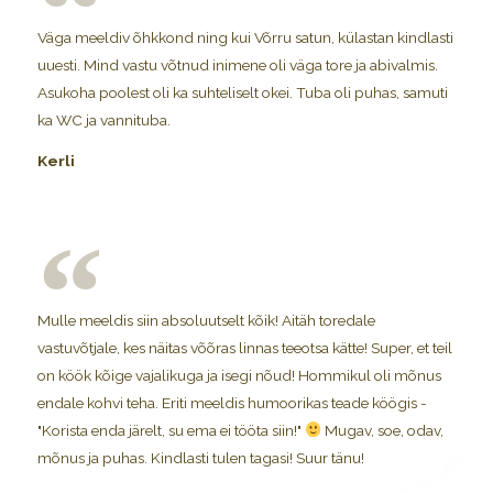
Väga meeldiv õhkkond ning kui Võrru satun, külastan kindlasti
uuesti. Mind vastu võtnud inimene oli väga tore ja abivalmis.
Asukoha poolest oli ka suhteliselt okei. Tuba oli puhas, samuti
ka WC ja vannituba.
Kerli
Mulle meeldis siin absoluutselt kõik! Aitäh toredale
vastuvõtjale, kes näitas võõras linnas teeotsa kätte! Super, et teil
on köök kõige vajalikuga ja isegi nõud! Hommikul oli mõnus
endale kohvi teha. Eriti meeldis humoorikas teade köögis -
"Korista enda järelt, su ema ei tööta siin!"
Mugav, soe, odav,
mõnus ja puhas. Kindlasti tulen tagasi! Suur tänu!