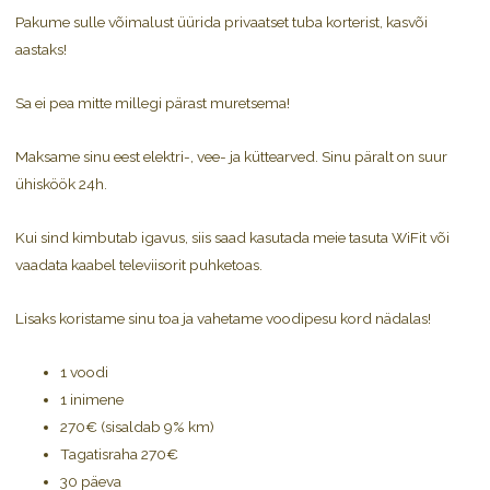
Pakume sulle võimalust üürida privaatset tuba korterist, kasvõi
aastaks!
Sa ei pea mitte millegi pärast muretsema!
Maksame sinu eest elektri-, vee- ja küttearved. Sinu päralt on suur
ühisköök 24h.
Kui sind kimbutab igavus, siis saad kasutada meie tasuta WiFit või
vaadata kaabel televiisorit puhketoas.
Lisaks koristame sinu toa ja vahetame voodipesu kord nädalas!
1 voodi
1 inimene
270€ (sisaldab 9% km)
Tagatisraha 270€
30 päeva