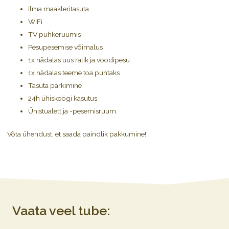
Ilma maakleritasuta
WiFi
TV puhkeruumis
Pesupesemise võimalus
1x nädalas uus rätik ja voodipesu
1x nädalas teeme toa puhtaks
Tasuta parkimine
24h ühisköögi kasutus
Ühistualett ja -pesemisruum.
Võta ühendust, et saada paindlik pakkumine!
Vaata veel tube: